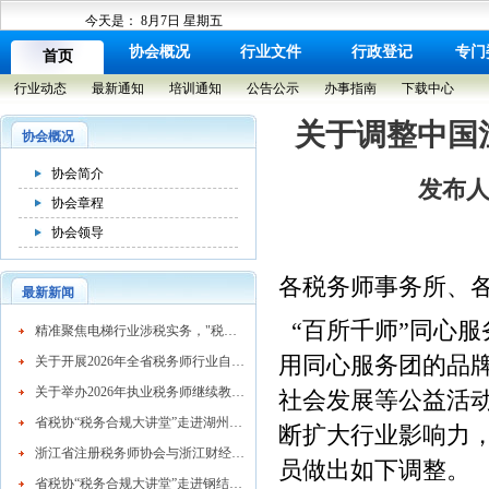
今天是：
8月7日 星期五
协会概况
行业文件
行政登记
专门
首页
行业动态
最新通知
培训通知
公告公示
办事指南
下载中心
关于调整中国
协会概况
协会简介
发布人：
协会章程
协会领导
各税务师事务所、
最新新闻
“百所千师”同心
​精准聚焦电梯行业涉税实务，"税务合规大讲堂"走进湖州市电梯行业协会
用同心服务团的品
关于开展2026年全省税务师行业自律检查工作的通知
关于举办2026年执业税务师继续教育网络培训班的通知
社会发展等公益活
省税协“税务合规大讲堂”走进湖州混凝土行业
断扩大行业影响力
浙江省注册税务师协会与浙江财经大学续签战略合作协议 共育高素质税务人才
员做出如下调整。
省税协“税务合规大讲堂”走进钢结构行业协会精准赋能企业高质量发展