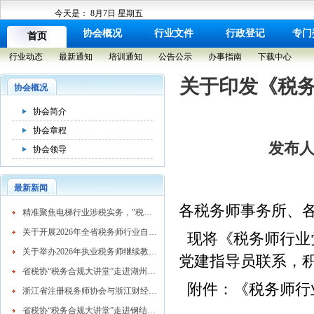
今天是：
8月7日 星期五
协会概况
行业文件
行政登记
专门
首页
行业动态
最新通知
培训通知
公告公示
办事指南
下载中心
关于印发《税
协会概况
协会简介
协会章程
发布人：
协会领导
最新新闻
各税务师事务所、
​精准聚焦电梯行业涉税实务，"税务合规大讲堂"走进湖州市电梯行业协会
关于开展2026年全省税务师行业自律检查工作的通知
现将《税务师行业
关于举办2026年执业税务师继续教育网络培训班的通知
党建指导员联系，
省税协“税务合规大讲堂”走进湖州混凝土行业
附件：《税务师行
浙江省注册税务师协会与浙江财经大学续签战略合作协议 共育高素质税务人才
省税协“税务合规大讲堂”走进钢结构行业协会精准赋能企业高质量发展