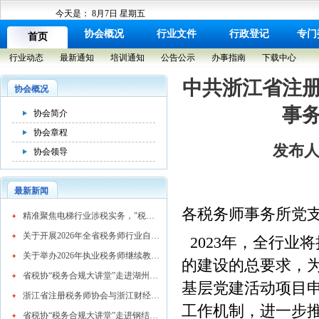
今天是：
8月7日 星期五
协会概况
行业文件
行政登记
专门
首页
行业动态
最新通知
培训通知
公告公示
办事指南
下载中心
中共浙江省注册
协会概况
事
协会简介
协会章程
发布人：
协会领导
最新新闻
各税务师事务所党
​精准聚焦电梯行业涉税实务，"税务合规大讲堂"走进湖州市电梯行业协会
关于开展2026年全省税务师行业自律检查工作的通知
2023年，全行业
关于举办2026年执业税务师继续教育网络培训班的通知
的建设的总要求，为
省税协“税务合规大讲堂”走进湖州混凝土行业
基层党建活动项目
浙江省注册税务师协会与浙江财经大学续签战略合作协议 共育高素质税务人才
工作机制，进一步
省税协“税务合规大讲堂”走进钢结构行业协会精准赋能企业高质量发展