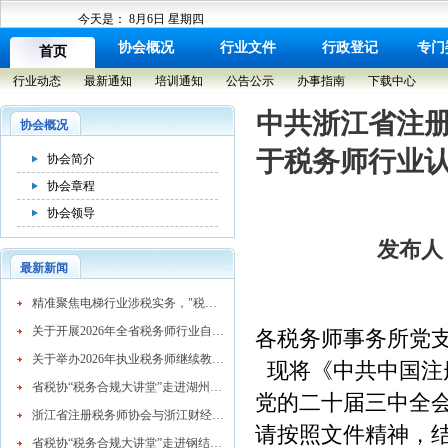
今天是：
8月6日 星期四
协会概况
行业文件
行政登记
专门
首页
行业动态
最新通知
培训通知
公告公示
办事指南
下载中心
中共浙江省注
协会概况
于税务师行业
协会简介
协会章程
协会领导
发布人：
最新新闻
​精准聚焦电梯行业涉税实务，"税务合规大讲堂"走进湖州市电梯行业协会
关于开展2026年全省税务师行业自律检查工作的通知
各税务师事务所党
关于举办2026年执业税务师继续教育网络培训班的通知
现将《中共中国注
省税协“税务合规大讲堂”走进湖州混凝土行业
党的二十届三中全会
浙江省注册税务师协会与浙江财经大学续签战略合作协议 共育高素质税务人才
请按照文件精神，
省税协“税务合规大讲堂”走进钢结构行业协会精准赋能企业高质量发展