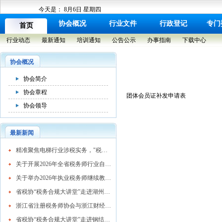
今天是：
8月6日 星期四
协会概况
行业文件
行政登记
专门
首页
行业动态
最新通知
培训通知
公告公示
办事指南
下载中心
协会概况
协会简介
协会章程
团体会员证补发申请表
协会领导
最新新闻
​精准聚焦电梯行业涉税实务，"税务合规大讲堂"走进湖州市电梯行业协会
关于开展2026年全省税务师行业自律检查工作的通知
关于举办2026年执业税务师继续教育网络培训班的通知
省税协“税务合规大讲堂”走进湖州混凝土行业
浙江省注册税务师协会与浙江财经大学续签战略合作协议 共育高素质税务人才
省税协“税务合规大讲堂”走进钢结构行业协会精准赋能企业高质量发展