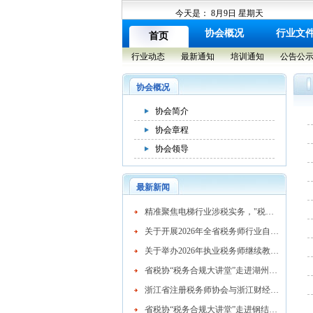
今天是：
8月9日 星期天
协会概况
行业文
首页
行业动态
最新通知
培训通知
公告公
协会概况
协会简介
协会章程
协会领导
最新新闻
​精准聚焦电梯行业涉税实务，"税务合规大讲堂"走进湖州市电梯行业协会
关于开展2026年全省税务师行业自律检查工作的通知
关于举办2026年执业税务师继续教育网络培训班的通知
省税协“税务合规大讲堂”走进湖州混凝土行业
浙江省注册税务师协会与浙江财经大学续签战略合作协议 共育高素质税务人才
省税协“税务合规大讲堂”走进钢结构行业协会精准赋能企业高质量发展