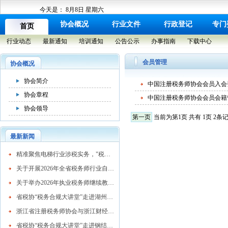
今天是：
8月8日 星期六
协会概况
行业文件
行政登记
专门
首页
行业动态
最新通知
培训通知
公告公示
办事指南
下载中心
会员管理
协会概况
协会简介
中国注册税务师协会会员入会
协会章程
中国注册税务师协会会员会籍
协会领导
第一页
当前为第1页 共有 1页 2条
最新新闻
​精准聚焦电梯行业涉税实务，"税务合规大讲堂"走进湖州市电梯行业协会
关于开展2026年全省税务师行业自律检查工作的通知
关于举办2026年执业税务师继续教育网络培训班的通知
省税协“税务合规大讲堂”走进湖州混凝土行业
浙江省注册税务师协会与浙江财经大学续签战略合作协议 共育高素质税务人才
省税协“税务合规大讲堂”走进钢结构行业协会精准赋能企业高质量发展