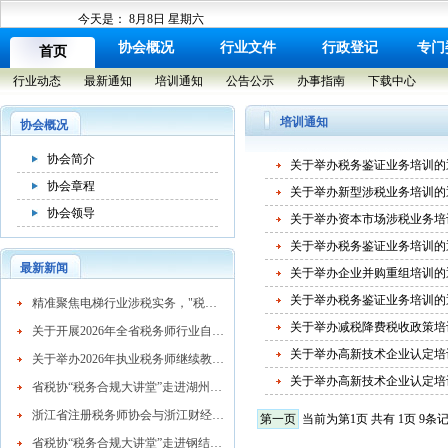
今天是：
8月8日 星期六
协会概况
行业文件
行政登记
专门
首页
行业动态
最新通知
培训通知
公告公示
办事指南
下载中心
培训通知
协会概况
协会简介
关于举办税务鉴证业务培训的
协会章程
关于举办新型涉税业务培训的
协会领导
关于举办资本市场涉税业务培
关于举办税务鉴证业务培训的
最新新闻
关于举办企业并购重组培训的
关于举办税务鉴证业务培训的
​精准聚焦电梯行业涉税实务，"税务合规大讲堂"走进湖州市电梯行业协会
关于举办减税降费税收政策培
关于开展2026年全省税务师行业自律检查工作的通知
关于举办高新技术企业认定培
关于举办2026年执业税务师继续教育网络培训班的通知
关于举办高新技术企业认定培
省税协“税务合规大讲堂”走进湖州混凝土行业
浙江省注册税务师协会与浙江财经大学续签战略合作协议 共育高素质税务人才
第一页
当前为第1页 共有 1页 9条
省税协“税务合规大讲堂”走进钢结构行业协会精准赋能企业高质量发展