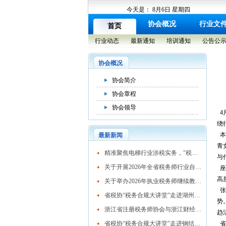
今天是：
8月6日 星期四
协会概况
行业文
首页
行业动态
最新通知
培训通知
公告公
协会概况
协会简介
协会章程
协会领导
4
绕
本
最新新闻
青
​精准聚焦电梯行业涉税实务，"税务合规大讲堂"走进湖州市电梯行业协会
与
关于开展2026年全省税务师行业自律检查工作的通知
座
高
关于举办2026年执业税务师继续教育网络培训班的通知
张
省税协“税务合规大讲堂”走进湖州混凝土行业
势
浙江省注册税务师协会与浙江财经大学续签战略合作协议 共育高素质税务人才
趋
省税协“税务合规大讲堂”走进钢结构行业协会精准赋能企业高质量发展
省