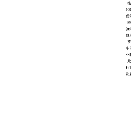
接
1
税
随
验
愿
双
字
业
此
行
发