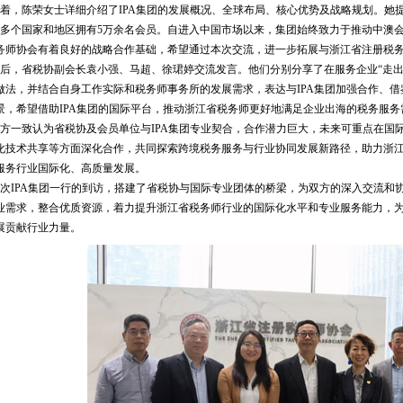
着，陈荣女士详细介绍了IPA集团的发展概况、全球布局、核心优势及战略规划。她提
00多个国家和地区拥有5万余名会员。自进入中国市场以来，集团始终致力于推动中澳
务师协会有着良好的战略合作基础，希望通过本次交流，进一步拓展与浙江省注册税
后，省税协副会长袁小强、马超、徐珺婷交流发言。他们分别分享了在服务企业“走出
做法，并结合自身工作实际和税务师事务所的发展需求，表达与IPA集团加强合作、
景，希望借助IPA集团的国际平台，推动浙江省税务师更好地满足企业出海的税务服
方一致认为省税协及会员单位与IPA集团专业契合，合作潜力巨大，未来可重点在国
化技术共享等方面深化合作，共同探索跨境税务服务与行业协同发展新路径，助力浙
服务行业国际化、高质量发展。
次IPA集团一行的到访，搭建了省税协与国际专业团体的桥梁，为双方的深入交流和
业需求，整合优质资源，着力提升浙江省税务师行业的国际化水平和专业服务能力，
展贡献行业力量。