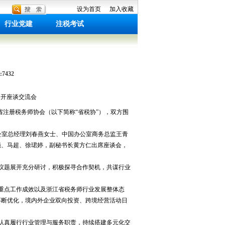
设为首页
加入收藏
行业党建
注税考试
7432
召开座谈交流会
江省注册税务师协会（以下简称“省税协”），双方围
公室总经理刘春燕女士、中国办公室商务总监王青
强、马超、徐珺婷，副秘书长黄方仁出席座谈会，
议题展开充分研讨，积极探寻合作契机，共谋行业
重点工作成效以及浙江省税务师行业发展整体态
不断优化，境内外企业双向投资、跨境经营活动日
，认真履行行业管理与服务职责，持续搭建多元化交