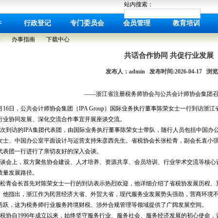
站内搜索：
件
行政登记
专门委员会
会员管理
教育培训
示
办事指南
下载中心
共话合作协同 共促行业发展
发布人：admin 发布时间:2026-04-17 浏览:
——浙江省注册税务师协会与公共会计师协会集团
月16日，公共会计师协会集团（IPA Group）国际业务执行董事陈荣女士一行到访浙
行业协同发展、深化交流合作事宜开展座谈交流。
次到访的IPA集团代表团，由国际业务执行董事陈荣女士带队，随行人员包括中国办
女士、中国办公室平面设计与运营支持朱彦西先生。省税协会长张松青，副会长袁小
代表团一行进行了亲切友好的深入会谈。
谈会上，双方聚焦协会建设、人才培养、资源共享、会员培训、行业学术交流等核心
质量发展路径。
松青会长首先对陈荣女士一行的到访表示热烈欢迎，他详细介绍了省税协发展历程、
。他指出，浙江作为民营经济大省、外贸大省，现代服务业发展势头强劲，营商环境
活跃，这为税务师行业服务跨境财税、涉外合规管理等领域提供了广阔发展空间。
税协自1996年成立以来，始终坚守服务行业、服务社会、服务经济发展的初心使命