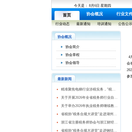
今天是：
8月6日 星期四
协会概况
行业文
首页
行业动态
最新通知
培训通知
公告公
协会概况
协会简介
协会章程
4
协会领导
会
2
参
最新新闻
​精准聚焦电梯行业涉税实务，"税务合规大讲堂"走进湖州市电梯行业协会
关于开展2026年全省税务师行业自律检查工作的通知
关于举办2026年执业税务师继续教育网络培训班的通知
省税协“税务合规大讲堂”走进湖州混凝土行业
浙江省注册税务师协会与浙江财经大学续签战略合作协议 共育高素质税务人才
省税协“税务合规大讲堂”走进钢结构行业协会精准赋能企业高质量发展