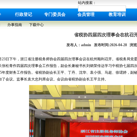
站内搜索：
件
行政登记
专门委员会
会员管理
教育培训
示
办事指南
下载中心
省税协四届四次理事会在杭召
发布人：admin 发布时间:2026-04-28 浏览:
月23日下午，浙江省注册税务师协会四届四次理事会议在杭州顺利召开。省税务局党
长张松青作四届四次理事会工作报告，副会长兼秘书长刘炳荣传达学习中税协七届四次理
025年度财务工作报告。省税协副会长王平、丁丹、沈华、袁小强、马超、徐珺婷，副
加了会议。监事长袁大忠列席会议。会议由省税协副会长王平主持。