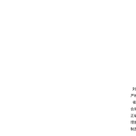
刘
严
省
合
正
理
制