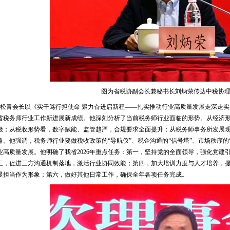
图为省税协副会长兼秘书长刘炳荣传达中税协
松青会长以《实干笃行担使命 聚力奋进启新程——扎实推动行业高质量发展走深走实》
省税务师行业工作新进展新成绩。他深刻分析了当前税务师行业面临的形势。从经济
级；从税收形势看，数字赋能、监管趋严，合规要求全面提升；从税务师事务所发展
路。他强调，税务师行业要做税收政策的“导航仪”、税企沟通的“信号塔”、市场秩序的
业高质量发展。他明确了我省2026年重点任务：第一，坚持党的全面领导，强化党建
三，促进三方沟通机制落地，激活行业协同效能；第四，加大培训力度与人才培养，
显担当作为形象；第六，做好其他日常工作，确保全年各项任务完成。