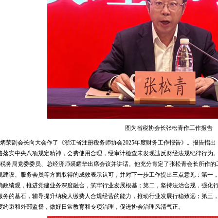
图为省税协会长张松青作工作报告
炳荣副会长向大会作了《浙江省注册税务师协会2025年度财务工作报告》。报告指
格落实中央八项规定精神，会费使用合理，经审计检查未发现违反财经法规纪律行为
税务局党委委员、总经济师裘耀华出席会议并讲话。他充分肯定了张松青会长所作的工
规建设、服务会员等方面取得的成效表示认可，并对下一步工作提出三点意见：第一，
确政绩观，推进党建业务深度融合，筑牢行业发展根基；第二，坚持法治合规，强化
服务的基石，辅导提升纳税人缴费人合规经营的能力，推动行业发展行稳致远；第三
度约束和外部监督，做好日常教育和专项治理，促进协会治理风清气正。