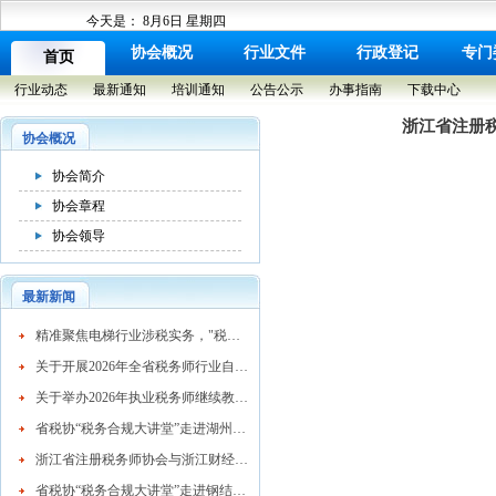
今天是：
8月6日 星期四
协会概况
行业文件
行政登记
专门
首页
行业动态
最新通知
培训通知
公告公示
办事指南
下载中心
浙江省注册
协会概况
协会简介
协会章程
协会领导
最新新闻
​精准聚焦电梯行业涉税实务，"税务合规大讲堂"走进湖州市电梯行业协会
关于开展2026年全省税务师行业自律检查工作的通知
关于举办2026年执业税务师继续教育网络培训班的通知
省税协“税务合规大讲堂”走进湖州混凝土行业
浙江省注册税务师协会与浙江财经大学续签战略合作协议 共育高素质税务人才
省税协“税务合规大讲堂”走进钢结构行业协会精准赋能企业高质量发展